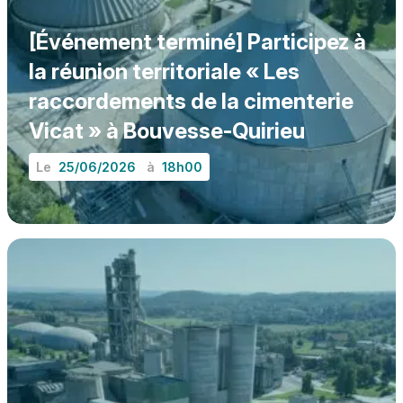
[Événement terminé] Participez à
la réunion territoriale « Les
raccordements de la cimenterie
Vicat » à Bouvesse-Quirieu
Le
25/06/2026
à
18h00
EN SAVOIR PLUS