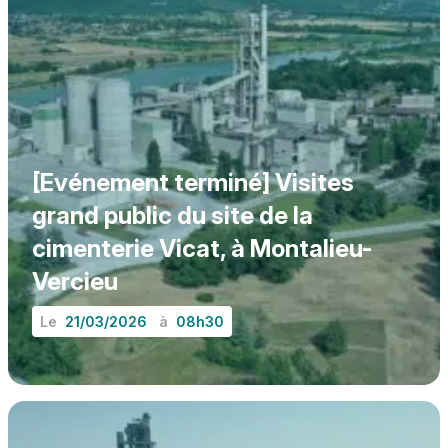
[Evénement terminé] Visites
grand public du site de la
cimenterie Vicat, à Montalieu-
Vercieu
Le
21/03/2026
à
08h30
EN SAVOIR PLUS