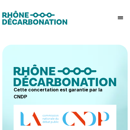
Aller au contenu
Cette concertation est garantie par la
CNDP