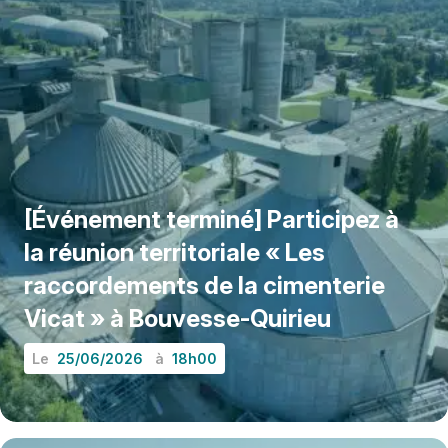
[Événement terminé] Participez à
la réunion territoriale « Les
raccordements de la cimenterie
Vicat » à Bouvesse-Quirieu
Le
25/06/2026
à
18h00
EN SAVOIR PLUS