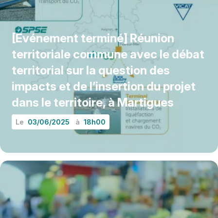
[Evénement terminé] Réunion
territoriale commune avec le débat
territorial sur la question des
impacts et de l’insertion du projet
dans le territoire, à Martigues
Le
03/06/2025
à
18h00
EN SAVOIR PLUS