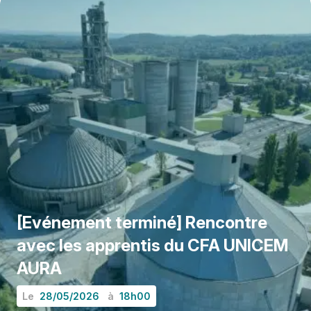
[Evénement terminé] Rencontre
avec les apprentis du CFA UNICEM
AURA
Le
28/05/2026
à
18h00