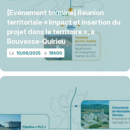
[Evénement terminé] Réunion
territoriale « Impact et insertion du
projet dans le territoire », à
Bouvesse-Quirieu
Le
10/06/2025
à
18h00
EN SAVOIR PLUS