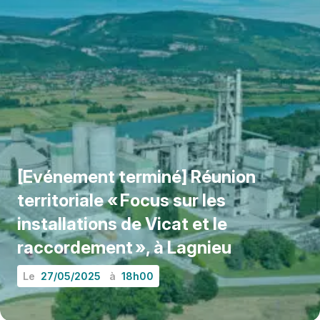
[Evénement terminé] Réunion
territoriale « Focus sur les
installations de Vicat et le
raccordement », à Lagnieu
Le
27/05/2025
à
18h00
EN SAVOIR PLUS