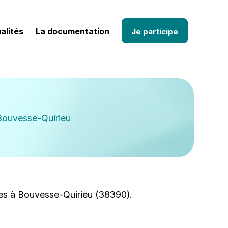
alités
La documentation
Je participe
à Bouvesse-Quirieu
les à Bouvesse-Quirieu (38390).